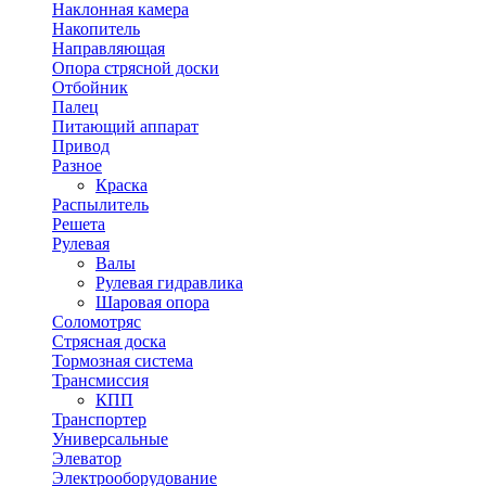
Наклонная камера
Накопитель
Направляющая
Опора стрясной доски
Отбойник
Палец
Питающий аппарат
Привод
Разное
Краска
Распылитель
Решета
Рулевая
Валы
Рулевая гидравлика
Шаровая опора
Соломотряс
Стрясная доска
Тормозная система
Трансмиссия
КПП
Транспортер
Универсальные
Элеватор
Электрооборудование