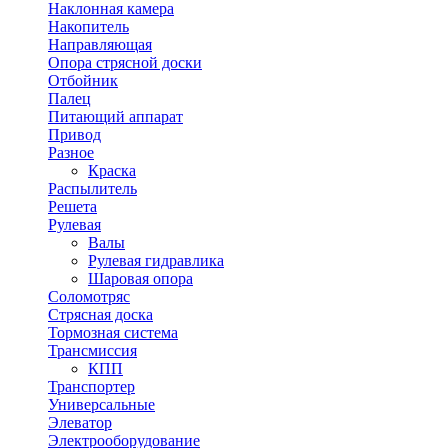
Наклонная камера
Накопитель
Направляющая
Опора стрясной доски
Отбойник
Палец
Питающий аппарат
Привод
Разное
Краска
Распылитель
Решета
Рулевая
Валы
Рулевая гидравлика
Шаровая опора
Соломотряс
Стрясная доска
Тормозная система
Трансмиссия
КПП
Транспортер
Универсальные
Элеватор
Электрооборудование