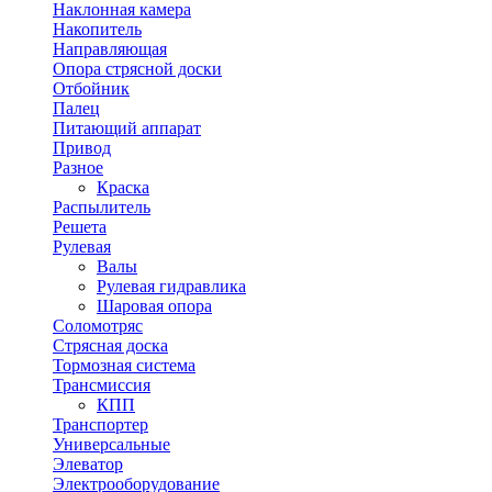
Наклонная камера
Накопитель
Направляющая
Опора стрясной доски
Отбойник
Палец
Питающий аппарат
Привод
Разное
Краска
Распылитель
Решета
Рулевая
Валы
Рулевая гидравлика
Шаровая опора
Соломотряс
Стрясная доска
Тормозная система
Трансмиссия
КПП
Транспортер
Универсальные
Элеватор
Электрооборудование