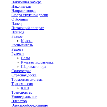
Наклонная камера
Накопитель
Направляющая
Опора стрясной доски
Отбойник
Палец
Питающий аппарат
Привод
Разное
Краска
Распылитель
Решета
Рулевая
Валы
Рулевая гидравлика
Шаровая опора
Соломотряс
Стрясная доска
Тормозная система
Трансмиссия
КПП
Транспортер
Универсальные
Элеватор
Электрооборудование