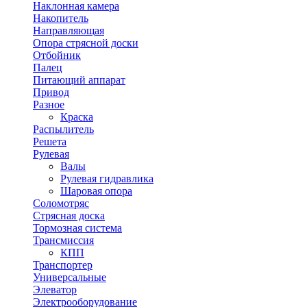
Наклонная камера
Накопитель
Направляющая
Опора стрясной доски
Отбойник
Палец
Питающий аппарат
Привод
Разное
Краска
Распылитель
Решета
Рулевая
Валы
Рулевая гидравлика
Шаровая опора
Соломотряс
Стрясная доска
Тормозная система
Трансмиссия
КПП
Транспортер
Универсальные
Элеватор
Электрооборудование