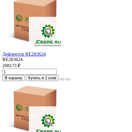
Дефлектор RE283624
RE283624
208173 ₽
В корзину
Купить в 1 клик