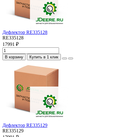
Дефлектор RE335128
RE335128
17991 ₽
В корзину
Купить в 1 клик
Дефлектор RE335129
RE335129