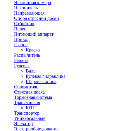
Наклонная камера
Накопитель
Направляющая
Опора стрясной доски
Отбойник
Палец
Питающий аппарат
Привод
Разное
Краска
Распылитель
Решета
Рулевая
Валы
Рулевая гидравлика
Шаровая опора
Соломотряс
Стрясная доска
Тормозная система
Трансмиссия
КПП
Транспортер
Универсальные
Элеватор
Электрооборудование