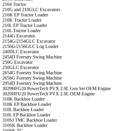
2104 Tractor
210G and 210GLC Excavators
210K EP Tractor Loader
210K Tractor Loader
210L EP Tractor Loader
210L Tractor Loader
2144G Excavator
2154G/2154GLC Excavator
2156G/2156GLC Log Loader
240DLC Excavator
2454D Forestry Swing Machine
250G Excavator
250GLC Excavator
2654G Forestry Swing Machine
2656G Forestry Swing Machine
2954D Forestry Swing Machine
3029HFG20 PowerTech PVX 2.9L Gen Set OEM Engine
3029HFU20 PowerTech PVX 2.9L OEM Engine
310K Backhoe Loader
310K EP Backhoe Loader
310L Backhoe Loader
310L EP Backhoe Loader
310SJ TMC Backhoe Loader
310SK Backhoe Loader
310SK TC