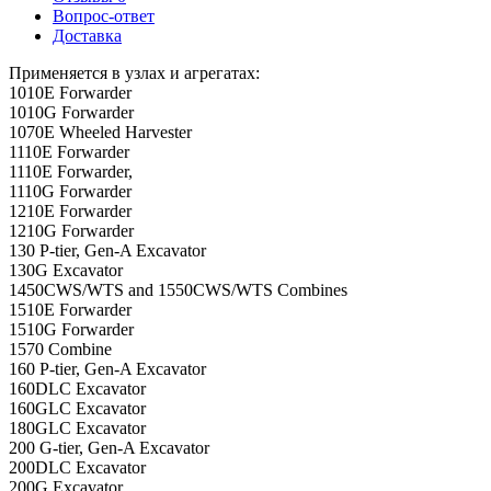
Вопрос-ответ
Доставка
Применяется в узлах и агрегатах:
1010E Forwarder
1010G Forwarder
1070E Wheeled Harvester
1110E Forwarder
1110E Forwarder,
1110G Forwarder
1210E Forwarder
1210G Forwarder
130 P-tier, Gen-A Excavator
130G Excavator
1450CWS/WTS and 1550CWS/WTS Combines
1510E Forwarder
1510G Forwarder
1570 Combine
160 P-tier, Gen-A Excavator
160DLC Excavator
160GLC Excavator
180GLC Excavator
200 G-tier, Gen-A Excavator
200DLC Excavator
200G Excavator