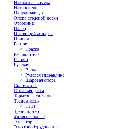
Наклонная камера
Накопитель
Направляющая
Опора стрясной доски
Отбойник
Палец
Питающий аппарат
Привод
Разное
Краска
Распылитель
Решета
Рулевая
Валы
Рулевая гидравлика
Шаровая опора
Соломотряс
Стрясная доска
Тормозная система
Трансмиссия
КПП
Транспортер
Универсальные
Элеватор
Электрооборудование