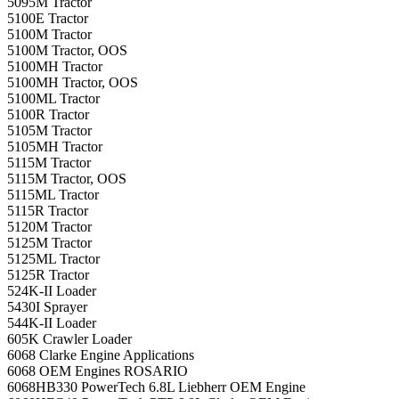
5095M Tractor
5100E Tractor
5100M Tractor
5100M Tractor, OOS
5100MH Tractor
5100MH Tractor, OOS
5100ML Tractor
5100R Tractor
5105M Tractor
5105MH Tractor
5115M Tractor
5115M Tractor, OOS
5115ML Tractor
5115R Tractor
5120M Tractor
5125M Tractor
5125ML Tractor
5125R Tractor
524K-II Loader
5430I Sprayer
544K-II Loader
605K Crawler Loader
6068 Clarke Engine Applications
6068 OEM Engines ROSARIO
6068HB330 PowerTech 6.8L Liebherr OEM Engine