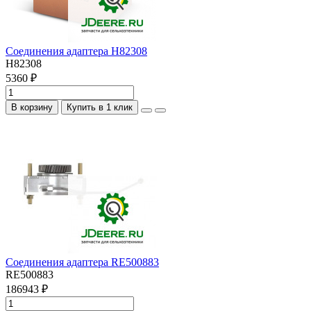
Соединения адаптера H82308
H82308
5360 ₽
В корзину
Купить в 1 клик
Соединения адаптера RE500883
RE500883
186943 ₽