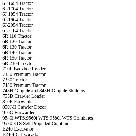
6J-1654 Tractor
6J-1704 Tractor
6J-1854 Tractor
6J-1904 Tractor
6J-2054 Tractor
6J-2104 Tractor
6R 110 Tractor
6R 120 Tractor
6R 130 Tractor
6R 140 Tractor
6R 150 Tractor
6R 2304 Tractor
710L Backhoe Loader
7330 Premium Tractor
7330 Tractor
7430 Premium Tractor
748H Grapple and 848H Grapple Skidders
755D Crawler Loader
810E Forwarder
850J-II Crawler Dozer
910G Forwarder
9540i WTS,9560i WTS,9580i WTS Combines
9570 STS Self-Propelled Combine
E240 Excavator
E240LC Excavator