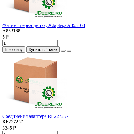
Фитинг переходника, Adapter,s A853168
A853168
5 ₽
В корзину
Купить в 1 клик
Соединения адаптера RE227257
RE227257
3345 ₽