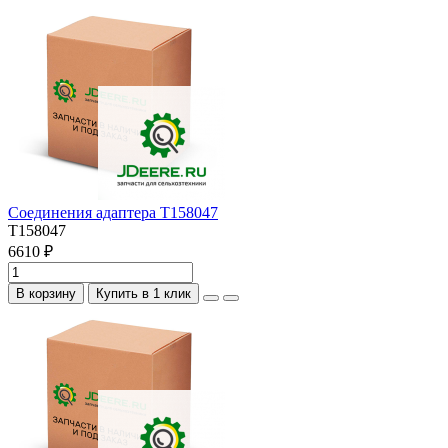
Соединения адаптера T158047
T158047
6610 ₽
В корзину
Купить в 1 клик