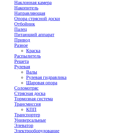
Наклонная камера
Накопитель
Направляющая
Опора стрясной доски
Отбойник
Палец
Питающий аппарат
Привод
Разное
Краска
Распылитель
Решета
Рулевая
Валы
Рулевая гидравлика
Шаровая опора
Соломотряс
Стрясная доска
Тормозная система
Трансмиссия
КПП
Транспортер
Универсальные
Элеватор
Электрооборудование