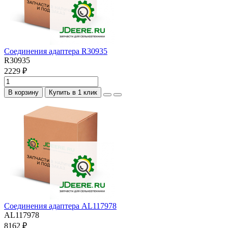
Соединения адаптера R30935
R30935
2229 ₽
В корзину
Купить в 1 клик
Соединения адаптера AL117978
AL117978
8162 ₽