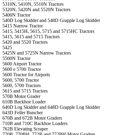
5310N, 5410N, 5510N Tractors
5320N, 5420N and 5520N Tractors
5400N Tractor
540D Log Skidder and 548D Grapple Log Skidder
5415 Narrow Tractor
5415, 5415H, 5615, 5715 and 5715HC Tractors
5415, 5615 and 5715 Tractors
5420 and 5520 Tractors
5425
5425N and 5725N Narrow Tractors
5500N Tractor
5600 Airport Tractor
5600 e 5700 Tractor
5600 Tractor for Airports
5600, 5700 Tractor
5600, 5700 Tractors
5615 and 5715 Tractors
570B Motor Grader
610B Backhoe Loader
640D Log Skidder and 648D Grapple Log Skidder
643D Feller Buncher
670B and 672B Motor Graders
710B and 710C Backhoe Loaders
762B Elevating Scraper
770B, 770BH, 772B and 772BH Motor Graders