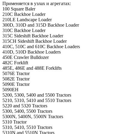
Применяется в узлах и агрегатах:
100 Square Baler
210C Backhoe Loader
210LE Landscape Loader
300D, 310D and 315D Backhoe Loader
310C Backhoe Loader
315C Sideshift Backhoe Loader
315CH Sideshift Backhoe Loader
410C, 510C and 610C Backhoe Loaders
410D, 510D Backhoe Loaders
450E Crawler Bulldozer
482C Forklift
485E, 486E and 488E Forklifts
5076E Tractor
5082E Tractor
5090E Tractor
5090EH
5200, 5300, 5400 and 5500 Tractors
5210, 5310, 5410 and 5510 Tractors
5220 and 5320 Tractors
5300, 5400, 5500 Tractors
5300N, 5400N, 5500N Tractors
5310 Tractor
5310, 5410, 5510 Tractors
5310N and 5510N Tractors