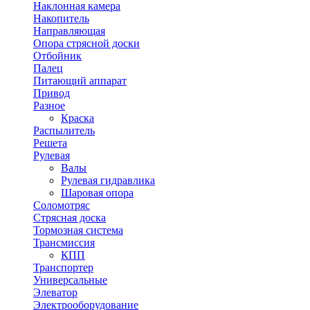
Наклонная камера
Накопитель
Направляющая
Опора стрясной доски
Отбойник
Палец
Питающий аппарат
Привод
Разное
Краска
Распылитель
Решета
Рулевая
Валы
Рулевая гидравлика
Шаровая опора
Соломотряс
Стрясная доска
Тормозная система
Трансмиссия
КПП
Транспортер
Универсальные
Элеватор
Электрооборудование