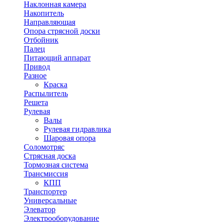
Наклонная камера
Накопитель
Направляющая
Опора стрясной доски
Отбойник
Палец
Питающий аппарат
Привод
Разное
Краска
Распылитель
Решета
Рулевая
Валы
Рулевая гидравлика
Шаровая опора
Соломотряс
Стрясная доска
Тормозная система
Трансмиссия
КПП
Транспортер
Универсальные
Элеватор
Электрооборудование