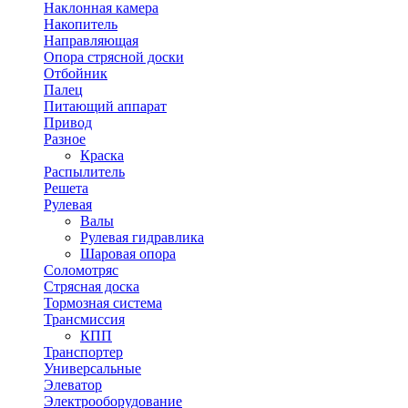
Наклонная камера
Накопитель
Направляющая
Опора стрясной доски
Отбойник
Палец
Питающий аппарат
Привод
Разное
Краска
Распылитель
Решета
Рулевая
Валы
Рулевая гидравлика
Шаровая опора
Соломотряс
Стрясная доска
Тормозная система
Трансмиссия
КПП
Транспортер
Универсальные
Элеватор
Электрооборудование