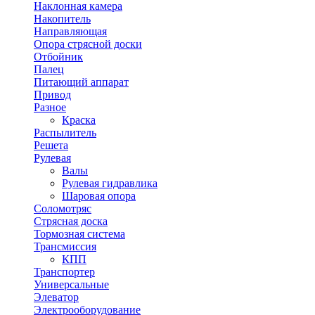
Наклонная камера
Накопитель
Направляющая
Опора стрясной доски
Отбойник
Палец
Питающий аппарат
Привод
Разное
Краска
Распылитель
Решета
Рулевая
Валы
Рулевая гидравлика
Шаровая опора
Соломотряс
Стрясная доска
Тормозная система
Трансмиссия
КПП
Транспортер
Универсальные
Элеватор
Электрооборудование