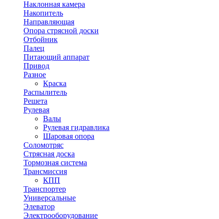
Наклонная камера
Накопитель
Направляющая
Опора стрясной доски
Отбойник
Палец
Питающий аппарат
Привод
Разное
Краска
Распылитель
Решета
Рулевая
Валы
Рулевая гидравлика
Шаровая опора
Соломотряс
Стрясная доска
Тормозная система
Трансмиссия
КПП
Транспортер
Универсальные
Элеватор
Электрооборудование