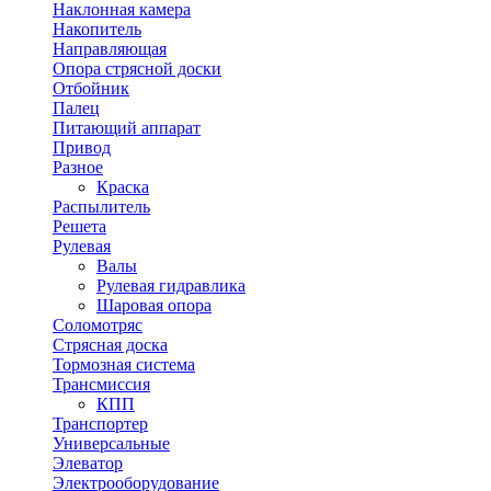
Наклонная камера
Накопитель
Направляющая
Опора стрясной доски
Отбойник
Палец
Питающий аппарат
Привод
Разное
Краска
Распылитель
Решета
Рулевая
Валы
Рулевая гидравлика
Шаровая опора
Соломотряс
Стрясная доска
Тормозная система
Трансмиссия
КПП
Транспортер
Универсальные
Элеватор
Электрооборудование