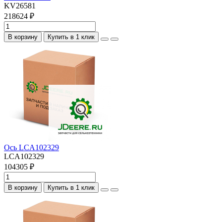
KV26581
218624 ₽
В корзину
Купить в 1 клик
Ось LCA102329
LCA102329
104305 ₽
В корзину
Купить в 1 клик