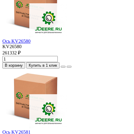
Ось KV26580
KV26580
261332 ₽
В корзину
Купить в 1 клик
Ось KV26581