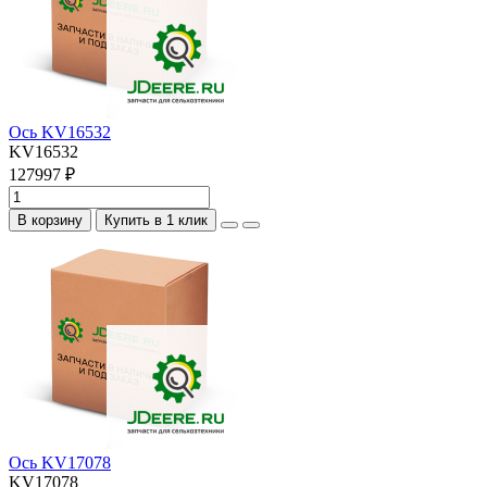
Ось KV16532
KV16532
127997 ₽
В корзину
Купить в 1 клик
Ось KV17078
KV17078