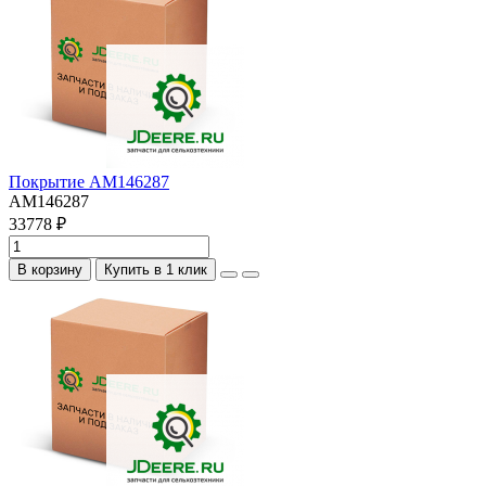
Покрытие AM146287
AM146287
33778 ₽
В корзину
Купить в 1 клик