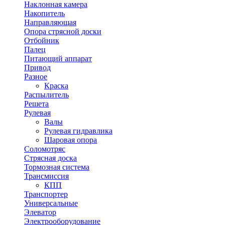
Наклонная камера
Накопитель
Направляющая
Опора стрясной доски
Отбойник
Палец
Питающий аппарат
Привод
Разное
Краска
Распылитель
Решета
Рулевая
Валы
Рулевая гидравлика
Шаровая опора
Соломотряс
Стрясная доска
Тормозная система
Трансмиссия
КПП
Транспортер
Универсальные
Элеватор
Электрооборудование