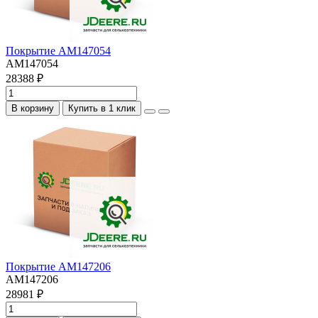
Покрытие AM147054
AM147054
28388 ₽
В корзину
Купить в 1 клик
Покрытие AM147206
AM147206
28981 ₽