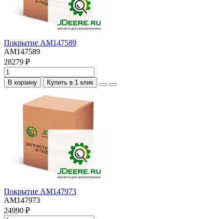
Покрытие AM147589
AM147589
28279 ₽
В корзину
Купить в 1 клик
Покрытие AM147973
AM147973
24990 ₽