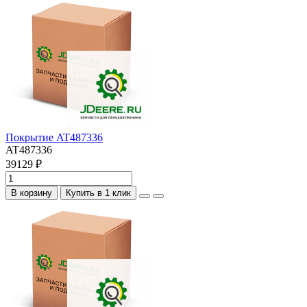
Покрытие AT487336
AT487336
39129 ₽
В корзину
Купить в 1 клик