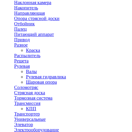
Наклонная камера
Накопитель
Направляющая
Опора стрясной доски
Отбойник
Палец
Питающий аппарат
Привод
Разное
Краска
Распылитель
Решета
Рулевая
Валы
Рулевая гидравлика
Шаровая опора
Соломотряс
Стрясная доска
Тормозная система
Трансмиссия
КПП
Транспортер
Универсальные
Элеватор
Электрооборудование