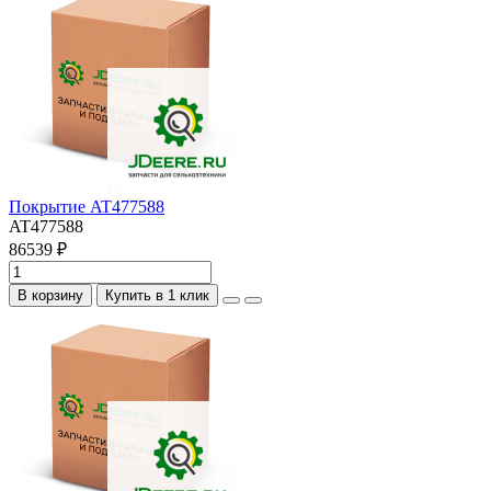
Покрытие AT477588
AT477588
86539 ₽
В корзину
Купить в 1 клик