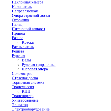
Наклонная камера
Накопитель
Направляющая
Опора стрясной доски
Отбойник
Палец
Питающий аппарат
Привод
Разное
Краска
Распылитель
Решета
Рулевая
Валы
Рулевая гидравлика
Шаровая опора
Соломотряс
Стрясная доска
Тормозная система
Трансмиссия
КПП
Транспортер
Универсальные
Элеватор
Электрооборудование