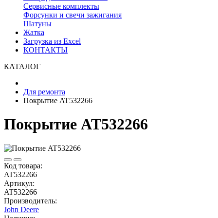
Сервисные комплекты
Форсунки и свечи зажигания
Шатуны
Жатка
Загрузка из Excel
КОНТАКТЫ
КАТАЛОГ
Для ремонта
Покрытие AT532266
Покрытие AT532266
Код товара:
AT532266
Артикул:
AT532266
Производитель:
John Deere