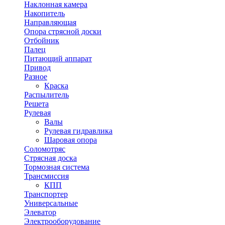
Наклонная камера
Накопитель
Направляющая
Опора стрясной доски
Отбойник
Палец
Питающий аппарат
Привод
Разное
Краска
Распылитель
Решета
Рулевая
Валы
Рулевая гидравлика
Шаровая опора
Соломотряс
Стрясная доска
Тормозная система
Трансмиссия
КПП
Транспортер
Универсальные
Элеватор
Электрооборудование