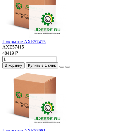
Покрытие AXE57415
AXE57415
48419 ₽
В корзину
Купить в 1 клик
Покрытие AXE57681