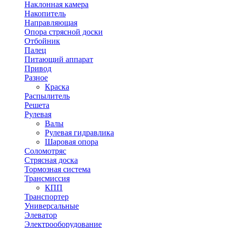
Наклонная камера
Накопитель
Направляющая
Опора стрясной доски
Отбойник
Палец
Питающий аппарат
Привод
Разное
Краска
Распылитель
Решета
Рулевая
Валы
Рулевая гидравлика
Шаровая опора
Соломотряс
Стрясная доска
Тормозная система
Трансмиссия
КПП
Транспортер
Универсальные
Элеватор
Электрооборудование