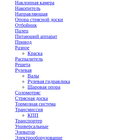
Наклонная камера
Накопитель
Направляющая
Опора стрясной доски
Отбойник
Палец
Питающий аппарат
Привод
Разное
Краска
Распылитель
Решета
Рулевая
Валы
Рулевая гидравлика
Шаровая опора
Соломотряс
Стрясная доска
Тормозная система
Трансмиссия
КПП
Транспортер
Универсальные
Элеватор
Электрооборудование