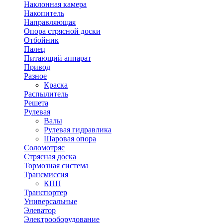
Наклонная камера
Накопитель
Направляющая
Опора стрясной доски
Отбойник
Палец
Питающий аппарат
Привод
Разное
Краска
Распылитель
Решета
Рулевая
Валы
Рулевая гидравлика
Шаровая опора
Соломотряс
Стрясная доска
Тормозная система
Трансмиссия
КПП
Транспортер
Универсальные
Элеватор
Электрооборудование