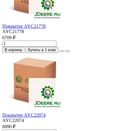
Покрытие AYC21778
AYC21778
6709 ₽
В корзину
Купить в 1 клик
Покрытие AYC22074
AYC22074
6090 ₽