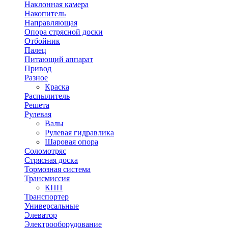
Наклонная камера
Накопитель
Направляющая
Опора стрясной доски
Отбойник
Палец
Питающий аппарат
Привод
Разное
Краска
Распылитель
Решета
Рулевая
Валы
Рулевая гидравлика
Шаровая опора
Соломотряс
Стрясная доска
Тормозная система
Трансмиссия
КПП
Транспортер
Универсальные
Элеватор
Электрооборудование