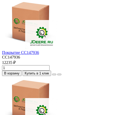
Покрытие CC147936
CC147936
12235 ₽
В корзину
Купить в 1 клик