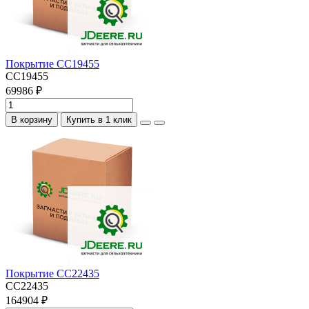
Покрытие CC19455
CC19455
69986 ₽
В корзину
Купить в 1 клик
Покрытие CC22435
CC22435
164904 ₽