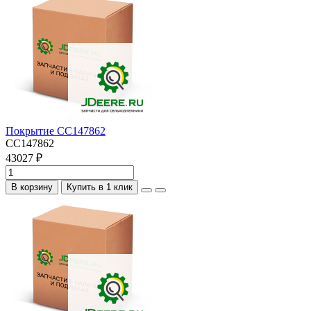
Покрытие CC147862
CC147862
43027 ₽
В корзину
Купить в 1 клик