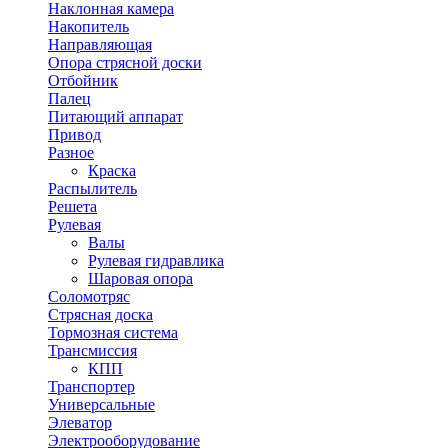
Наклонная камера
Накопитель
Направляющая
Опора стрясной доски
Отбойник
Палец
Питающий аппарат
Привод
Разное
Краска
Распылитель
Решета
Рулевая
Валы
Рулевая гидравлика
Шаровая опора
Соломотряс
Стрясная доска
Тормозная система
Трансмиссия
КПП
Транспортер
Универсальные
Элеватор
Электрооборудование