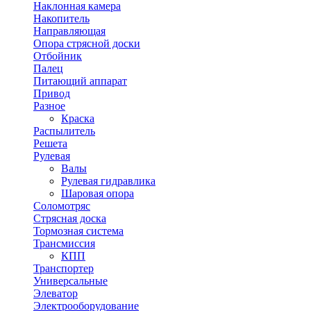
Наклонная камера
Накопитель
Направляющая
Опора стрясной доски
Отбойник
Палец
Питающий аппарат
Привод
Разное
Краска
Распылитель
Решета
Рулевая
Валы
Рулевая гидравлика
Шаровая опора
Соломотряс
Стрясная доска
Тормозная система
Трансмиссия
КПП
Транспортер
Универсальные
Элеватор
Электрооборудование