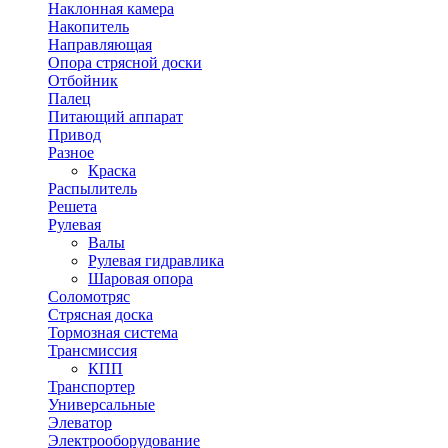
Наклонная камера
Накопитель
Направляющая
Опора стрясной доски
Отбойник
Палец
Питающий аппарат
Привод
Разное
Краска
Распылитель
Решета
Рулевая
Валы
Рулевая гидравлика
Шаровая опора
Соломотряс
Стрясная доска
Тормозная система
Трансмиссия
КПП
Транспортер
Универсальные
Элеватор
Электрооборудование