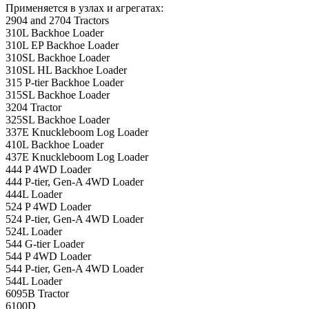
Применяется в узлах и агрегатах:
2904 and 2704 Tractors
310L Backhoe Loader
310L EP Backhoe Loader
310SL Backhoe Loader
310SL HL Backhoe Loader
315 P-tier Backhoe Loader
315SL Backhoe Loader
3204 Tractor
325SL Backhoe Loader
337E Knuckleboom Log Loader
410L Backhoe Loader
437E Knuckleboom Log Loader
444 P 4WD Loader
444 P-tier, Gen-A 4WD Loader
444L Loader
524 P 4WD Loader
524 P-tier, Gen-A 4WD Loader
524L Loader
544 G-tier Loader
544 P 4WD Loader
544 P-tier, Gen-A 4WD Loader
544L Loader
6095B Tractor
6100D