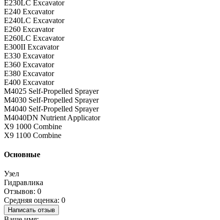
E230LC Excavator
E240 Excavator
E240LC Excavator
E260 Excavator
E260LC Excavator
E300II Excavator
E330 Excavator
E360 Excavator
E380 Excavator
E400 Excavator
M4025 Self-Propelled Sprayer
M4030 Self-Propelled Sprayer
M4040 Self-Propelled Sprayer
M4040DN Nutrient Applicator
X9 1000 Combine
X9 1100 Combine
Основные
Узел
Гидравлика
Отзывов: 0
Средняя оценка: 0
Написать отзыв
Ваше имя: