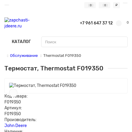
₽
0
0
+7 961 647 37 12
0
КАТАЛОГ
Обслуживание
Thermostat F019350
Термостат, Thermostat F019350
Код товара:
F019350
Артикул:
F019350
Производитель:
John Deere
Наличие: