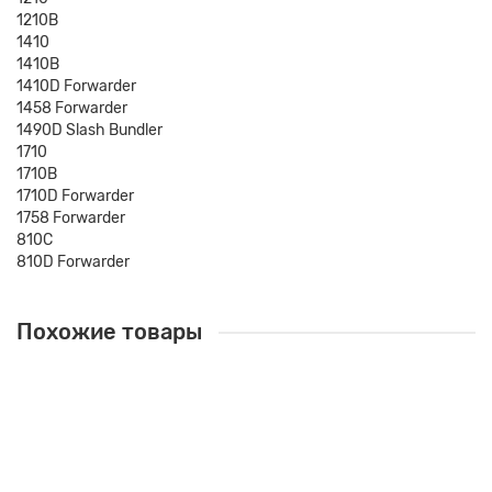
1210B
1410
1410B
1410D Forwarder
1458 Forwarder
1490D Slash Bundler
1710
1710B
1710D Forwarder
1758 Forwarder
810C
810D Forwarder
Похожие товары
Thermostat F066961
F066961