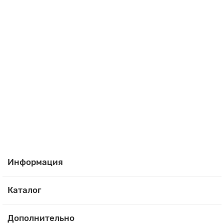
Thermostat M123434
M123434
5 ₽
В корзину
Купить в 1 клик
Информация
Каталог
Дополнительно