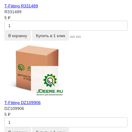
T-Fitting R331489
R331489
5 ₽
В корзину
Купить в 1 клик
T-Fitting DZ109906
DZ109906
5 ₽