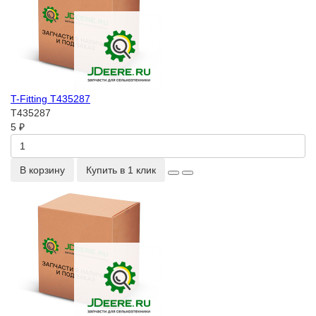
T-Fitting T435287
T435287
5 ₽
В корзину
Купить в 1 клик