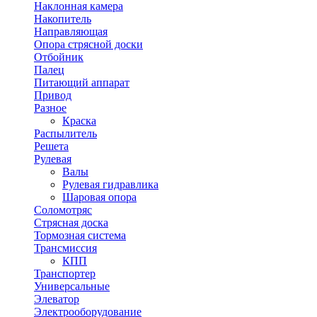
Наклонная камера
Накопитель
Направляющая
Опора стрясной доски
Отбойник
Палец
Питающий аппарат
Привод
Разное
Краска
Распылитель
Решета
Рулевая
Валы
Рулевая гидравлика
Шаровая опора
Соломотряс
Стрясная доска
Тормозная система
Трансмиссия
КПП
Транспортер
Универсальные
Элеватор
Электрооборудование