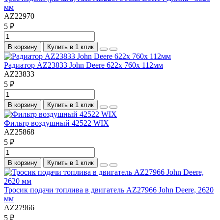
мм
AZ22970
5 ₽
В корзину
Купить в 1 клик
Радиатор AZ23833 John Deere 622x 760x 112мм
AZ23833
5 ₽
В корзину
Купить в 1 клик
Фильтр воздушный 42522 WIX
AZ25868
5 ₽
В корзину
Купить в 1 клик
Тросик подачи топлива в двигатель AZ27966 John Deere, 2620
мм
AZ27966
5 ₽