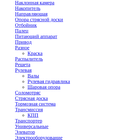
Наклонная камера
Накопитель
Направляющая
Опора стрясной доски
Отбойник
Палец
Питающий аппарат
Привод
Разное
Краска
Распылитель
Решета
Рулевая
Валы
Рулевая гидравлика
Шаровая опора
Соломотряс
Стрясная доска
Тормозная система
Трансмиссия
КПП
Транспортер
Универсальные
Элеватор
Электрооборудование