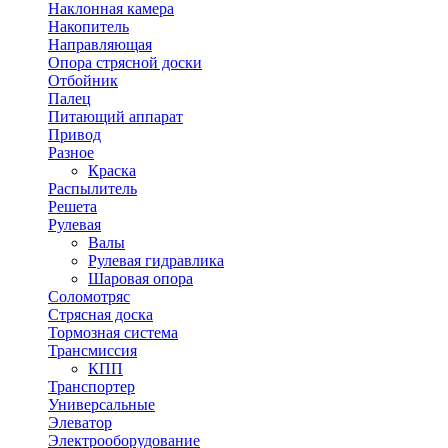
Наклонная камера
Накопитель
Направляющая
Опора стрясной доски
Отбойник
Палец
Питающий аппарат
Привод
Разное
Краска
Распылитель
Решета
Рулевая
Валы
Рулевая гидравлика
Шаровая опора
Соломотряс
Стрясная доска
Тормозная система
Трансмиссия
КПП
Транспортер
Универсальные
Элеватор
Электрооборудование